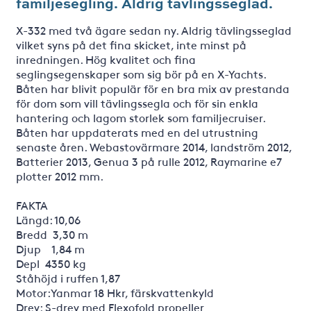
familjesegling. Aldrig tävlingsseglad.
X-332 med två ägare sedan ny. Aldrig tävlingsseglad
vilket syns på det fina skicket, inte minst på
inredningen. Hög kvalitet och fina
seglingsegenskaper som sig bör på en X-Yachts.
Båten har blivit populär för en bra mix av prestanda
för dom som vill tävlingssegla och för sin enkla
hantering och lagom storlek som familjecruiser.
Båten har uppdaterats med en del utrustning
senaste åren. Webastovärmare 2014, landström 2012,
Batterier 2013, Genua 3 på rulle 2012, Raymarine e7
plotter 2012 mm.
FAKTA
Längd: 10,06
Bredd 3,30 m
Djup 1,84 m
Depl 4350 kg
Ståhöjd i ruffen 1,87
Motor:Yanmar 18 Hkr, färskvattenkyld
Drev: S-drev med Flexofold propeller