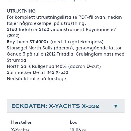
UTRUSTNING
För komplett utrustningslista se PDF-fil ovan, nedan
följer några exempel på utrustning.
ST60 Tridata + ST60 vindinstrument Raymarine e7
(2012)
Raytheon ST 4000+ (med fluxgatekompass)
Storsegel North Sails (dacron), genomgående lattor
Genua 3 på rulle (2012 Triradial Cruisinglaminat) med
Strumpa
North Sails Rullgenua 140% (dacron D-cut)
Spinnacker D-cut IMS X-332
Nedsänkt rulle på förstaget
ECKDATEN: X-YACHTS X-332
Hersteller
Loa
X-Yachts
10.06 m