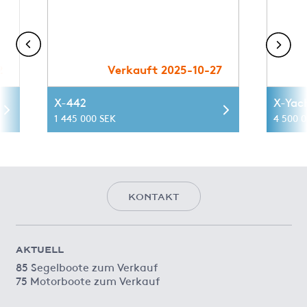
2
Verkauft 2025-10-27
X-442
X-Yac
1 445 000 SEK
4 500 
KONTAKT
AKTUELL
85 Segelboote zum Verkauf
75 Motorboote zum Verkauf