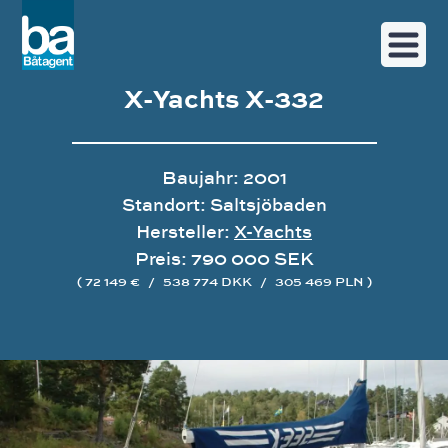
X-Yachts X-332
Baujahr: 2001
Standort: Saltsjöbaden
Hersteller:
X-Yachts
Preis: 790 000 SEK
( 72 149 €
/
538 774 DKK
/
305 469 PLN )