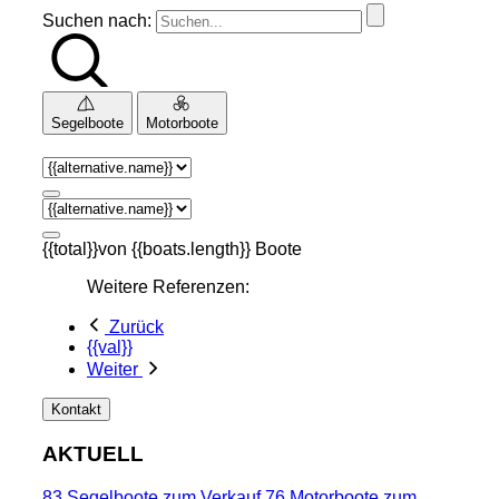
Suchen nach:
Segelboote
Motorboote
{{total}}von {{boats.length}} Boote
Weitere Referenzen:
Zurück
{{val}}
Weiter
Kontakt
AKTUELL
83 Segelboote zum Verkauf
76 Motorboote zum