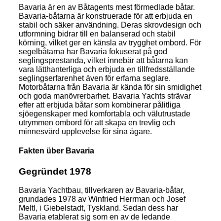
Bavaria är en av Båtagents mest förmedlade båtar.
Bavaria-båtarna är konstruerade för att erbjuda en
stabil och säker användning. Deras skrovdesign och
utformning bidrar till en balanserad och stabil
körning, vilket ger en känsla av trygghet ombord. För
segelbåtarna har Bavaria fokuserat på god
seglingsprestanda, vilket innebär att båtarna kan
vara lätthanterliga och erbjuda en tillfredsställande
seglingserfarenhet även för erfarna seglare.
Motorbåtarna från Bavaria är kända för sin smidighet
och goda manövrerbarhet. Bavaria Yachts strävar
efter att erbjuda båtar som kombinerar pålitliga
sjöegenskaper med komfortabla och välutrustade
utrymmen ombord för att skapa en trevlig och
minnesvärd upplevelse för sina ägare.
Fakten über Bavaria
Gegründet 1978
Bavaria Yachtbau, tillverkaren av Bavaria-båtar,
grundades 1978 av Winfried Herrman och Josef
Meltl, i Giebelstadt, Tyskland. Sedan dess har
Bavaria etablerat sig som en av de ledande