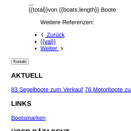
{{total}}von {{boats.length}} Boote
Weitere Referenzen:
Zurück
{{val}}
Weiter
Kontakt
AKTUELL
83 Segelboote zum Verkauf
76 Motorboote z
LINKS
Bootsmarken