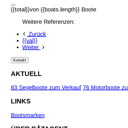
{{total}}von {{boats.length}} Boote
Weitere Referenzen:
Zurück
{{val}}
Weiter
Kontakt
AKTUELL
83 Segelboote zum Verkauf
76 Motorboote z
LINKS
Bootsmarken