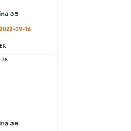
ina 35
 2022-09-16
SEK
ina 38