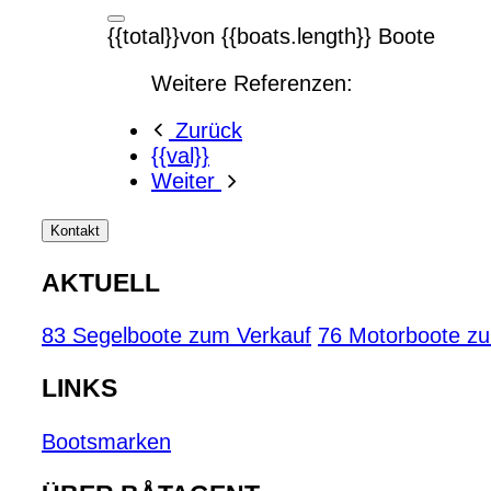
{{total}}von {{boats.length}} Boote
Weitere Referenzen:
Zurück
{{val}}
Weiter
Kontakt
AKTUELL
83 Segelboote zum Verkauf
76 Motorboote z
LINKS
Bootsmarken