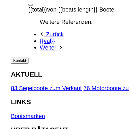
{{total}}von {{boats.length}} Boote
Weitere Referenzen:
Zurück
{{val}}
Weiter
Kontakt
AKTUELL
83 Segelboote zum Verkauf
76 Motorboote z
LINKS
Bootsmarken