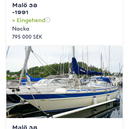
Malö 38
-1991
> Eingehend
!
Nacka
795 000 SEK
Malö 38