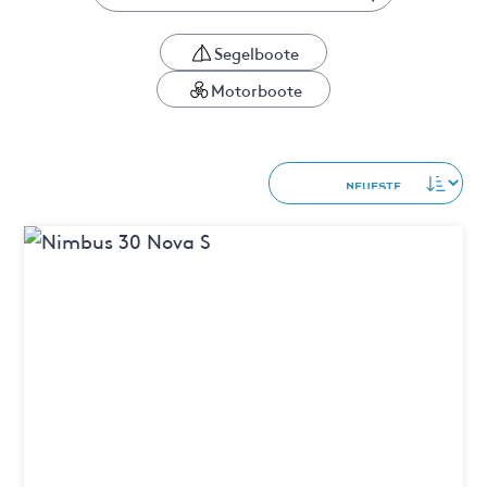
Segelboote
Motorboote