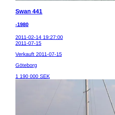
Swan 441
-1980
2011-02-14 19:27:00
2011-07-15
Verkauft 2011-07-15
Göteborg
1 190 000 SEK