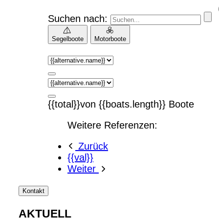
Suchen nach:
Segelboote
Motorboote
{{total}}von {{boats.length}} Boote
Weitere Referenzen:
Zurück
{{val}}
Weiter
Kontakt
AKTUELL