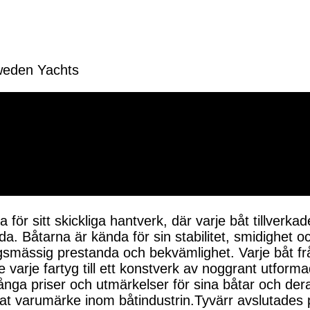
weden Yachts
för sitt skickliga hantverk, där varje båt tillver
nda. Båtarna är kända för sin stabilitet, smidighet
ngsmässig prestanda och bekvämlighet. Varje båt f
de varje fartyg till ett konstverk av noggrant utf
nga priser och utmärkelser för sina båtar och der
traktat varumärke inom båtindustrin.Tyvärr avsluta