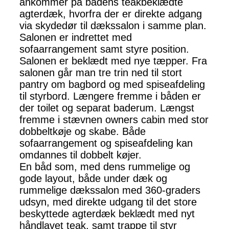
ankommer på bådens teakbeklædte
agterdæk, hvorfra der er direkte adgang
via skydedør til dækssalon i samme plan.
Salonen er indrettet med
sofaarrangement samt styre position.
Salonen er beklædt med nye tæpper. Fra
salonen går man tre trin ned til stort
pantry om bagbord og med spiseafdeling
til styrbord. Længere fremme i båden er
der toilet og separat baderum. Længst
fremme i stævnen owners cabin med stor
dobbeltkøje og skabe. Både
sofaarrangement og spiseafdeling kan
omdannes til dobbelt køjer.
En båd som, med dens rummelige og
gode layout, både under dæk og
rummelige dækssalon med 360-graders
udsyn, med direkte udgang til det store
beskyttede agterdæk beklædt med nyt
håndlavet teak, samt trappe til styr