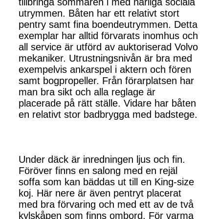
tillbringa sommaren i med härliga sociala
utrymmen. Båten har ett relativt stort
pentry samt fina boendeutrymmen. Detta
exemplar har alltid förvarats inomhus och
all service är utförd av auktoriserad Volvo
mekaniker. Utrustningsnivån är bra med
exempelvis ankarspel i aktern och fören
samt bogpropeller. Från förarplatsen har
man bra sikt och alla reglage är
placerade på rätt ställe. Vidare har båten
en relativt stor badbrygga med badstege.
Under däck är inredningen ljus och fin.
Föröver finns en salong med en rejäl
soffa som kan bäddas ut till en King-size
koj. Här nere är även pentryt placerat
med bra förvaring och med ett av de två
kylskåpen som finns ombord. För varma