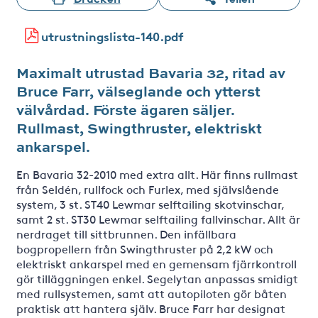
utrustningslista-140.pdf
Maximalt utrustad Bavaria 32, ritad av
Bruce Farr, välseglande och ytterst
välvårdad. Förste ägaren säljer.
Rullmast, Swingthruster, elektriskt
ankarspel.
En Bavaria 32-2010 med extra allt. Här finns rullmast
från Seldén, rullfock och Furlex, med självslående
system, 3 st. ST40 Lewmar selftailing skotvinschar,
samt 2 st. ST30 Lewmar selftailing fallvinschar. Allt är
nerdraget till sittbrunnen. Den infällbara
bogpropellern från Swingthruster på 2,2 kW och
elektriskt ankarspel med en gemensam fjärrkontroll
gör tilläggningen enkel. Segelytan anpassas smidigt
med rullsystemen, samt att autopiloten gör båten
praktisk att hantera själv. Bruce Farr har designat