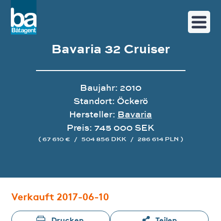
Bavaria 32 Cruiser
Baujahr: 2010
Standort: Öckerö
Hersteller:
Bavaria
Preis: 745 000 SEK
( 67 610 €
/
504 856 DKK
/
286 614 PLN )
Bildergalerie
Verkauft 2017-06-10
Drucken
Teilen