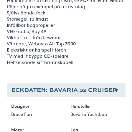
För komplett utrustningslista, se PDF-fil ovan. Nedan
följer några exempel på utrustning.
Självslående fock
Storsegel, rullmast
Infällbar bogpropeller
VHF-radio, Ray 49
Vikbar ratt från Lewmar
Värmare, Webasto Air Top 3900
Elektriskt ankarspel i fören
TV med inbyggd CD-spelare
Heltäckande sittbrunnskapell
ECKDATEN: BAVARIA 32 CRUISER
Designer
Hersteller
Bruce Farr
Bavaria Yachtbau
Motor
Loa