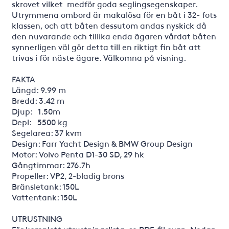
skrovet vilket medför goda seglingsegenskaper.
Utrymmena ombord är makalösa för en båt i 32- fots
klassen, och att båten dessutom andas nyskick då
den nuvarande och tillika enda ägaren vårdat båten
synnerligen väl gör detta till en riktigt fin båt att
trivas i för näste ägare. Välkomna på visning.
FAKTA
Längd: 9.99 m
Bredd: 3.42 m
Djup: 1.50m
Depl: 5500 kg
Segelarea: 37 kvm
Design: Farr Yacht Design & BMW Group Design
Motor: Volvo Penta D1-30 SD, 29 hk
Gångtimmar: 276.7h
Propeller: VP2, 2-bladig brons
Bränsletank: 150L
Vattentank: 150L
UTRUSTNING