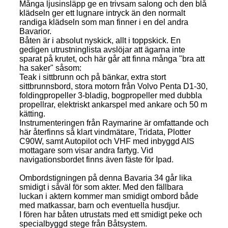
Många ljusinsläpp ge en trivsam salong och den blå
klädseln ger ett lugnare intryck än den normalt
randiga klädseln som man finner i en del andra
Bavarior.
Båten är i absolut nyskick, allt i toppskick. En
gedigen utrustninglista avslöjar att ägarna inte
sparat på krutet, och här går att finna många "bra att
ha saker" såsom:
Teak i sittbrunn och på bänkar, extra stort
sittbrunnsbord, stora motorn från Volvo Penta D1-30,
foldingpropeller 3-bladig, bogpropeller med dubbla
propellrar, elektriskt ankarspel med ankare och 50 m
kätting.
Instrumenteringen från Raymarine är omfattande och
här återfinns så klart vindmätare, Tridata, Plotter
C90W, samt Autopilot och VHF med inbyggd AIS
mottagare som visar andra fartyg. Vid
navigationsbordet finns även fäste för Ipad.
Ombordstigningen på denna Bavaria 34 går lika
smidigt i såväl för som akter. Med den fällbara
luckan i aktern kommer man smidigt ombord både
med matkassar, barn och eventuella husdjur.
I fören har båten utrustats med ett smidigt peke och
specialbyggd stege från Båtsystem.