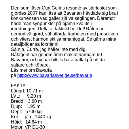
Den som läser Curt Gelins resumé av stortestet som
gjordes 2007 kan läsa att Bavarian hävdade sig bra i
konkurrensen vad gäller själva seglingen. Däremot
hade man synpunkter på ojämn kvalite i
inredningen. Detta är faktiskt helt fel! Båten är
oerhört välgjord, väl utförda trärbeten med prescision
och ytterst harmoniskt sammanfogat. Se gärna mina
detaljbilder så förstår ni.
Så nja, Curre, jag håller inte med dig.
Båtagent har genom åren mäklat närmare 60
Bavarior, och vi har hittills bara träffat på nöjda
säljare och köpare.
Läs mer om Bavaria
på
http://www.bavariasverige.se/bavaria
FAKTA
Längd: 10.71 m
LVL: 9.20 m
Bredd: 3.60 m
Djup: 1.95 m
Depl: 5700 kg
Köl: järn, 1440 kg
Höjd: 14.84 m
Motor: VP D1-30