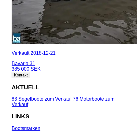
Verkauft 2018-12-21
Bavaria 31
385 000 SEK
Kontakt
AKTUELL
83 Segelboote zum Verkauf
76 Motorboote zum
Verkauf
LINKS
Bootsmarken