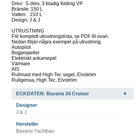
Drev: S drev, 3-bladig folding VP
Bränsle: 150 L
Vatten: 210 L
Design: J & J
UTRUSTNING
För komplett utrustningslista, se PDF-fil ovan.
Nedan följer några exempel på utrustning.
Autopilot
Bogpropeller
Elektriskt ankarsepel
Värmare
AIS
Rullmast med High Tec segel, Elvström
Rullgenua, High Tec, Elvström
ECKDATEN: Bavaria 34 Cruiser
Designer
J & J
Hersteller
Bavaria Yachtbau