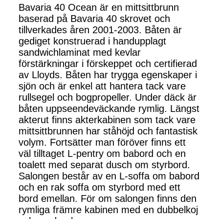
Bavaria 40 Ocean är en mittsittbrunn
baserad på Bavaria 40 skrovet och
tillverkades åren 2001-2003. Båten är
gediget konstruerad i handupplagt
sandwichlaminat med kevlar
förstärkningar i förskeppet och certifierad
av Lloyds. Båten har trygga egenskaper i
sjön och är enkel att hantera tack vare
rullsegel och bogpropeller. Under däck är
båten uppseendeväckande rymlig. Längst
akterut finns akterkabinen som tack vare
mittsittbrunnen har ståhöjd och fantastisk
volym. Fortsätter man föröver finns ett
väl tilltaget L-pentry om babord och en
toalett med separat dusch om styrbord.
Salongen består av en L-soffa om babord
och en rak soffa om styrbord med ett
bord emellan. För om salongen finns den
rymliga främre kabinen med en dubbelkoj