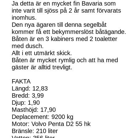
Ja detta är en mycket fin Bavaria som
inte varit till sjöss på 2 år samt förvarats
inomhus.
Den nya ägaren till denna segelbåt
kommer få ett bekymmerslöst båtägande.
Båten är en 3 kabiners med 2 toaletter
med dusch.
Allt i ett utmärkt skick.
Båten är mycket rymlig och att ha med
gäster är alltid trevligt.
FAKTA
Längd: 12,83
Bredd: 3,99
Djup: 1,90
Masthöjd: 17,90
Deplacement: 9200 kg
Motor: Volvo Penta D2 55 hk
Bränsle: 210 liter