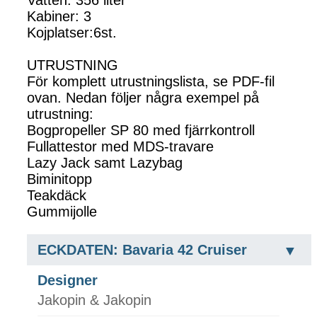
Vatten: 356 liter
Kabiner: 3
Kojplatser:6st.
UTRUSTNING
För komplett utrustningslista, se PDF-fil
ovan. Nedan följer några exempel på
utrustning:
Bogpropeller SP 80 med fjärrkontroll
Fullattestor med MDS-travare
Lazy Jack samt Lazybag
Biminitopp
Teakdäck
Gummijolle
ECKDATEN: Bavaria 42 Cruiser
Designer
Jakopin & Jakopin