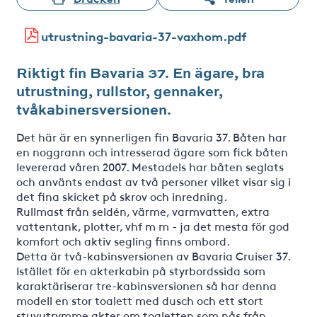
utrustning-bavaria-37-vaxhom.pdf
Riktigt fin Bavaria 37. En ägare, bra
utrustning, rullstor, gennaker,
tvåkabinersversionen.
Det här är en synnerligen fin Bavaria 37. Båten har
en noggrann och intresserad ägare som fick båten
levererad våren 2007. Mestadels har båten seglats
och använts endast av två personer vilket visar sig i
det fina skicket på skrov och inredning.
Rullmast från seldén, värme, varmvatten, extra
vattentank, plotter, vhf m m - ja det mesta för god
komfort och aktiv segling finns ombord.
Detta är två-kabinsversionen av Bavaria Cruiser 37.
Istället för en akterkabin på styrbordssida som
karaktäriserar tre-kabinsversionen så har denna
modell en stor toalett med dusch och ett stort
stuvutrymme akter om toaletten som nås från