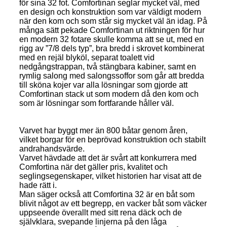
för sina 32 fot. Comfortinan seglar mycket väl, med
en design och konstruktion som var väldigt modern
när den kom och som står sig mycket väl än idag. På
många sätt pekade Comfortinan ut riktningen för hur
en modern 32 fotare skulle komma att se ut, med en
rigg av ”7/8 dels typ”, bra bredd i skrovet kombinerat
med en rejäl blyköl, separat toalett vid
nedgångstrappan, två stängbara kabiner, samt en
rymlig salong med salongssoffor som går att bredda
till sköna kojer var alla lösningar som gjorde att
Comfortinan stack ut som modern då den kom och
som är lösningar som fortfarande håller väl.
Varvet har byggt mer än 800 båtar genom åren,
vilket borgar för en beprövad konstruktion och stabilt
andrahandsvärde.
Varvet hävdade att det är svårt att konkurrera med
Comfortina när det gäller pris, kvalitet och
seglingsegenskaper, vilket historien har visat att de
hade rätt i.
Man säger också att Comfortina 32 är en båt som
blivit något av ett begrepp, en vacker båt som väcker
uppseende överallt med sitt rena däck och de
självklara, svepande linjerna på den låga