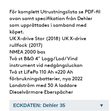
För komplett Utrustningslista se PDF-fil
ovan samt specifikation från Dehler
som upprättades i samband med
köpet.
UK X-drive Stor (2018) UK X-drive
rullfock (2017)
NMEA 2000 bas
Två st B&G 4” Logg/Lod/Vind
instrument vid nedgångsluckan
Två st LiFePo 110 Ah =220 Ah
förbrukningsbatterier, nya 2022
Landström med 30 A laddare
Dieselvärmare Eberspächer
ECKDATEN: Dehler 35