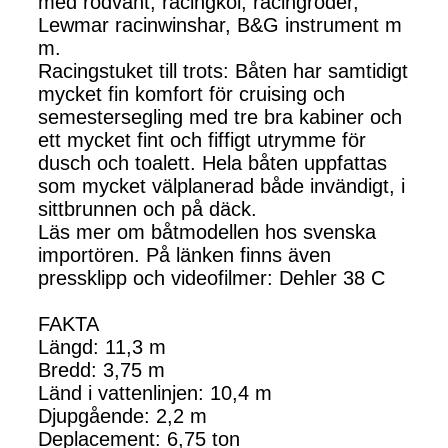
med rodvant, racingköl, racingroder,
Lewmar racinwinshar, B&G instrument m
m.
Racingstuket till trots: Båten har samtidigt
mycket fin komfort för cruising och
semestersegling med tre bra kabiner och
ett mycket fint och fiffigt utrymme för
dusch och toalett. Hela båten uppfattas
som mycket välplanerad både invändigt, i
sittbrunnen och på däck.
Läs mer om båtmodellen hos svenska
importören. På länken finns även
pressklipp och videofilmer: Dehler 38 C
FAKTA
Längd: 11,3 m
Bredd: 3,75 m
Länd i vattenlinjen: 10,4 m
Djupgående: 2,2 m
Deplacement: 6,75 ton