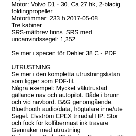
Motor: Volvo D1 - 30. Ca 27 hk, 2-bladig
foldingpropeller
Motortimmar: 233 h 2017-05-08
Tre kabiner
SRS-mätbrev finns. SRS med
undanvindssegel: 1,352
Se mer i specen för Dehler 38 C - PDF
UTRUSTNING
Se mer i den kompletta utrustningslistan
som ligger som PDF-fil.
Några exempel: Mycket välutrustad
gällande nav och autopilot. Både i brunn
och vid navbord. B&G genomgående.
Bluethooth audio/data, högtalare inne/ute
Segel: Elvström EPEX triradial HP: Stor
och fock för kolfibermast ink travare
Gennaker med utrustning