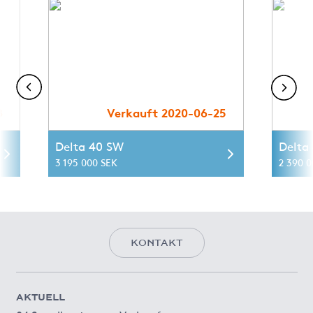
8
Verkauft 2020-06-25
Delta 40 SW
Delta
3 195 000 SEK
2 390 0
KONTAKT
AKTUELL