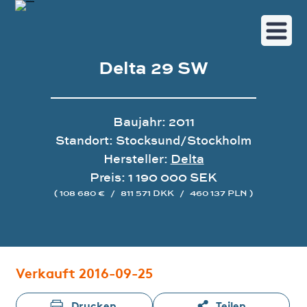
Delta 29 SW
Baujahr: 2011
Standort: Stocksund/Stockholm
Hersteller:
Delta
Preis: 1 190 000 SEK
( 108 680 €
/
811 571 DKK
/
460 137 PLN )
Bildergalerie
Verkauft 2016-09-25
Drucken
Teilen