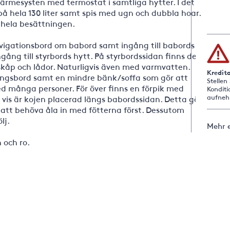
värmesysten med termostat i samtliga hytter. I det
på hela 130 liter samt spis med ugn och dubbla hoar.
hela besättningen.
vigationsbord om babord samt ingång till babords
ngång till styrbords hytt. På styrbordssidan finns det
skåp och lådor. Naturligvis även med varmvatten.
Kredit
alongsbord samt en mindre bänk/soffa som gör att
Stellen
d många personer. För över finns en förpik med
Konditi
aufneh
r vis är kojen placerad längs babordssidan. Detta gör
n att behöva åla in med fötterna först. Dessutom
lj.
Mehr 
 och ro.