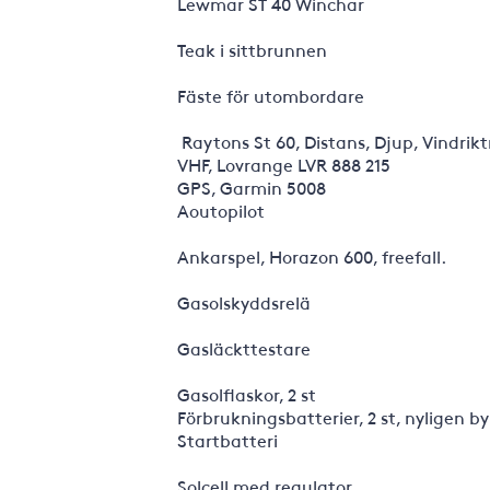
Lewmar ST 40 Winchar
Teak i sittbrunnen
Fäste för utombordare
Raytons St 60, Distans, Djup, Vindrikt
VHF, Lovrange LVR 888 215
GPS, Garmin 5008
Aoutopilot
Ankarspel, Horazon 600, freefall.
Gasolskyddsrelä
Gasläckttestare
Gasolflaskor, 2 st
Förbrukningsbatterier, 2 st, nyligen by
Startbatteri
Solcell med regulator.