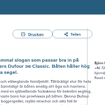
Drucken
Teilen
ammal slogan som passar bra in på
Björn
ers Dufour 36 Classic. Båten håller hög
+46 72
a segel.
bjorn
Read 
och välseglande familjebåt. Tillräckligt stor för hela
r. Samtidigt är båten smidig att äga och hantera.
 med en självslående fockskena för bekväm segling.
enaste bara har provhissas på båten. Denna Dufour
ogpropeller, rejäla vinschar och alla fall är