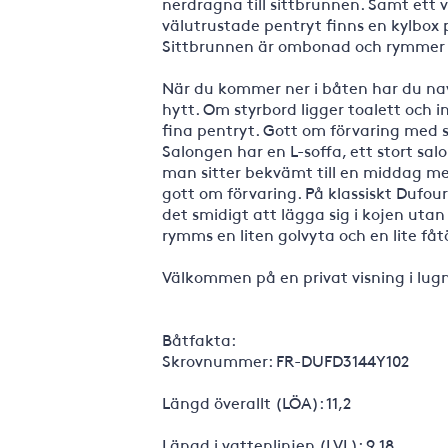
nerdragna till sittbrunnen. Samt ett 
välutrustade pentryt finns en kylbox 
Sittbrunnen är ombonad och rymmer 
När du kommer ner i båten har du na
hytt. Om styrbord ligger toalett och i
fina pentryt. Gott om förvaring med 
Salongen har en L-soffa, ett stort s
man sitter bekvämt till en middag me
gott om förvaring. På klassiskt Dufou
det smidigt att lägga sig i kojen uta
rymms en liten golvyta och en lite fåtö
Välkommen på en privat visning i lugn
Båtfakta:
Skrovnummer: FR-DUFD3144Y102
Längd överallt (LÖA): 11,2
Längd i vattenlinjen (LVL): 9,18