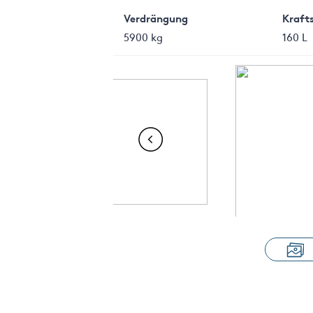
Verdrängung
Kraft
5900 kg
160 L