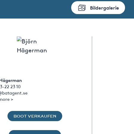
Bildergalerie
 Hägerman
3-22 23 10
@batagent.se
more >
BOOT VERKAUFEN