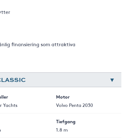
ytter
nlig finansiering som attraktiva
CLASSIC
ller
Motor
r Yachts
Volvo Penta 2030
Tiefgang
m
1.8 m