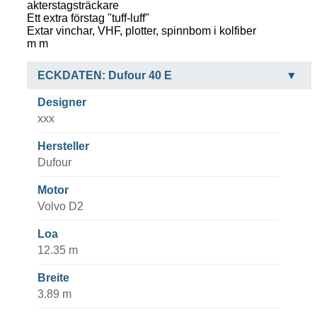
akterstagsträckare
Ett extra förstag "tuff-luff"
Extar vinchar, VHF, plotter, spinnbom i kolfiber
m m
ECKDATEN: Dufour 40 E
Designer
xxx
Hersteller
Dufour
Motor
Volvo D2
Loa
12.35 m
Breite
3.89 m