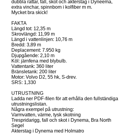
dubbla rattar, fall, skot och akterstag i Dyneema,
extra vinchar, spinnbom i kolfiber m m.
Mycket bra skick!
FAKTA
Längd tot: 12,35 m
Skrovlängd: 11,99 m
Längd i vattenlinjen: 10,76 m
Bredd: 3,89 m
Deplacement: 7.950 kg
Djupgående: 2,10 m
Köl: järnfena med blybulb.
Vattentank: 360 liter
Bränsletank: 200 liter
Motor: Volvo D2, 55 hk, S-drev.
SRS: 1,330
UTRUSTNING
Ladda ner PDF-filen för att erhålla den fullständiga
utrustningslistan.
Några exempel på utrustning:
Varmvatten, värme, tysk skotning
Trespridarigg, fall och skot i Dynema, Bra North
Segel
Akterstag i Dynema med Holmatro