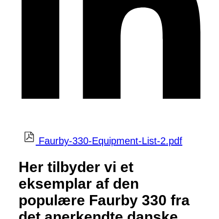
Faurby-330-Equipment-List-2.pdf
Her tilbyder vi et
eksemplar af den
populære Faurby 330 fra
det anerkendte danske