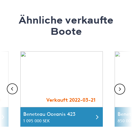
Ähnliche verkaufte
Boote
0
Verkauft 2022-03-21
Beneteau Oceanis 423
Benet
1 095 000 SEK
850 00