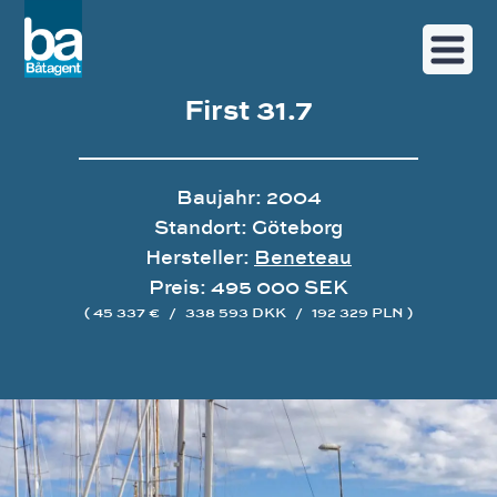
First 31.7
Baujahr: 2004
Standort: Göteborg
Hersteller:
Beneteau
Preis: 495 000 SEK
( 45 337 €
/
338 593 DKK
/
192 329 PLN )