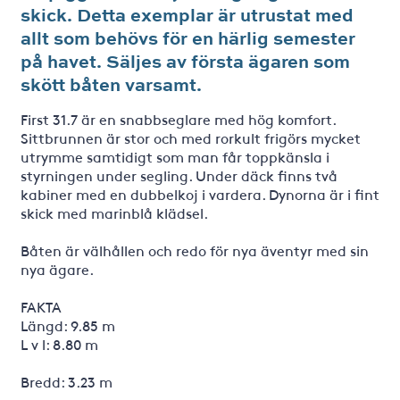
skick. Detta exemplar är utrustat med
allt som behövs för en härlig semester
på havet. Säljes av första ägaren som
skött båten varsamt.
First 31.7 är en snabbseglare med hög komfort.
Sittbrunnen är stor och med rorkult frigörs mycket
utrymme samtidigt som man får toppkänsla i
styrningen under segling. Under däck finns två
kabiner med en dubbelkoj i vardera. Dynorna är i fint
skick med marinblå klädsel.
Båten är välhållen och redo för nya äventyr med sin
nya ägare.
FAKTA
Längd: 9.85 m
L v l: 8.80 m
Bredd: 3.23 m