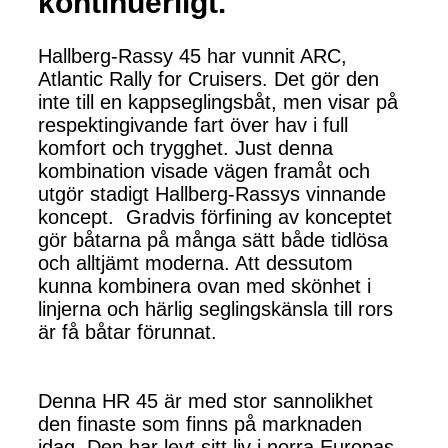
kontinuerligt.
Hallberg-Rassy 45 har vunnit ARC,
Atlantic Rally for Cruisers. Det gör den
inte till en kappseglingsbåt, men visar på
respektingivande fart över hav i full
komfort och trygghet. Just denna
kombination visade vägen framåt och
utgör stadigt Hallberg-Rassys vinnande
koncept. Gradvis förfining av konceptet
gör båtarna på många sätt både tidlösa
och alltjämt moderna. Att dessutom
kunna kombinera ovan med skönhet i
linjerna och härlig seglingskänsla till rors
är få båtar förunnat.
Denna HR 45 är med stor sannolikhet
den finaste som finns på marknaden
idag. Den har levt sitt liv i norra Europas