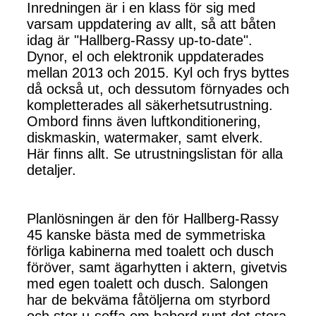
Inredningen är i en klass för sig med
varsam uppdatering av allt, så att båten
idag är "Hallberg-Rassy up-to-date".
Dynor, el och elektronik uppdaterades
mellan 2013 och 2015. Kyl och frys byttes
då också ut, och dessutom förnyades och
kompletterades all säkerhetsutrustning.
Ombord finns även luftkonditionering,
diskmaskin, watermaker, samt elverk.
Här finns allt. Se utrustningslistan för alla
detaljer.
Planlösningen är den för Hallberg-Rassy
45 kanske bästa med de symmetriska
förliga kabinerna med toalett och dusch
föröver, samt ägarhytten i aktern, givetvis
med egen toalett och dusch. Salongen
har de bekväma fåtöljerna om styrbord
och stor u-soffa om babord runt det stora