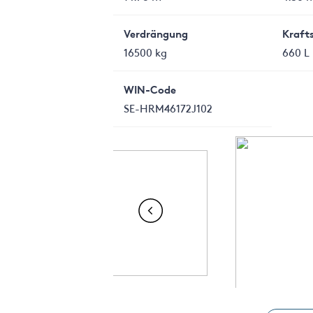
Verdrängung
Kraft
16500 kg
660 L
WIN-Code
SE-HRM46172J102