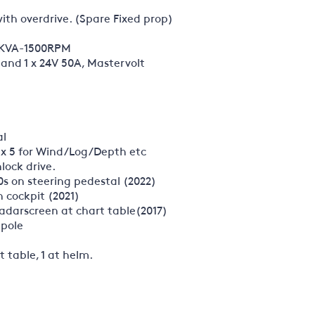
with overdrive. (Spare Fixed prop)
 6KVA-1500RPM
 and 1 x 24V 50A, Mastervolt
al
 x 5 for Wind/Log/Depth etc
lock drive.
0s on steering pedestal (2022)
n cockpit (2021)
adarscreen at chart table(2017)
pole
 table, 1 at helm.