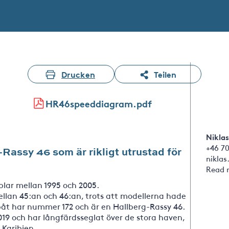
Drucken
Teilen
HR46speeddiagram.pdf
Nikla
+46 70
g-Rassy 46 som är rikligt utrustad för
nikla
Read 
lar mellan 1995 och 2005.
lan 45:an och 46:an, trots att modellerna hade
båt har nummer 172 och är en Hallberg-Rassy 46.
9 och har långfärdsseglat över de stora haven,
 Karibien.