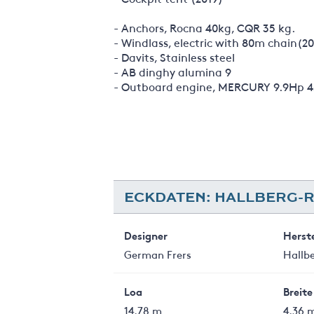
- Anchors, Rocna 40kg, CQR 35 kg.
- Windlass, electric with 80m chain(20
- Davits, Stainless steel
- AB dinghy alumina 9
- Outboard engine, MERCURY 9.9Hp 4
ECKDATEN: HALLBERG-R
Designer
Herste
German Frers
Hallb
Loa
Breite
14.78 m
4.36 