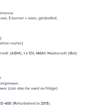
antenna
ove, 3 burner + oven, gimballed.
)
ation router)
ervolt (AGM), 1 x 12V, 140Ah Mastervolt (Gel)
V
compressor.
sor (can also be used as fridge)
-400 (Refurbished in 2015)