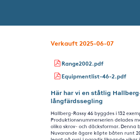
Verkauft 2025-06-07
Range2002.pdf
Equipmentlist-46-2.pdf
Här har vi en ståtlig Hallber
långfärdssegling
Hallberg-Rassy 46 byggdes i 132 exemp
Produktionsnummerserien delades mel
olika skrov- och däcksformar. Denna 
Nuvarande ägare köpte båten runt 201
legat på svaj i paradis liknande vikar i