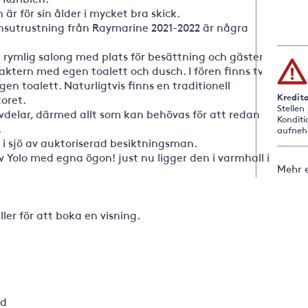
 för sin ålder i mycket bra skick.
onsutrustning från Raymarine 2021-2022 är några
h rymlig salong med plats för besättning och gäster
aktern med egen toalett och dusch. I fören finns två
n toalett. Naturligtvis finns en traditionell
Kredit
toret.
Stellen
vdelar, därmed allt som kan behövas för att redan
Konditi
.
aufneh
 i sjö av auktoriserad besiktningsman.
 Yolo med egna ögon! just nu ligger den i varmhall i
Mehr e
ler för att boka en visning.
ed