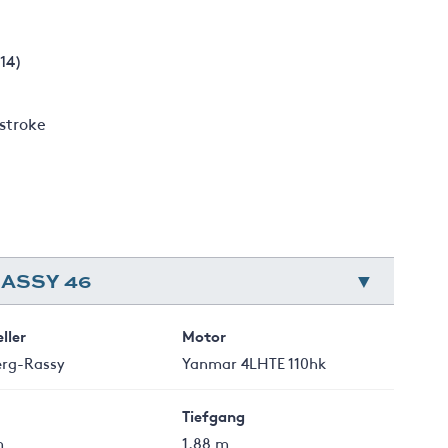
14)
stroke
ASSY 46
ller
Motor
erg-Rassy
Yanmar 4LHTE 110hk
Tiefgang
m
1.88 m