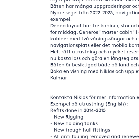
Båten har många uppgraderingar och är
Nyare segel från 2022-2023, navigati
exempel.
Denna layout har tre kabiner, stor oc
för middag. Generös "master cabin" i 
kabiner med två våningssängar och ege
navigationsplats eller det mobila kon
Helt rätt utrustning och mycket reser
nu kasta loss och göra en långseglats
Båten är besiktigad både på land och
Boka en visning med Niklas och upplev
Kalmar
Kontakta Niklas för mer information el
Exempel på utrustning (English):
Refits done in 2014-2015
- New Rigging
- New holding tanks
- New trough hull fittings
- All anti fouling removed and renew