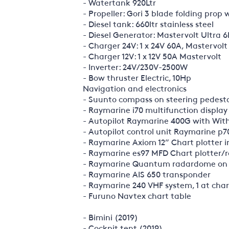
- Watertank 920Ltr
- Propeller: Gori 3 blade folding prop 
- Diesel tank: 660ltr stainless steel
- Diesel Generator: Mastervolt Ultra
- Charger 24V: 1 x 24V 60A, Mastervolt
- Charger 12V: 1 x 12V 50A Mastervolt
- Inverter: 24V/230V-2500W
- Bow thruster Electric, 10Hp
Navigation and electronics
- Suunto compass on steering pedest
- Raymarine i70 multifunction display
- Autopilot Raymarine 400G with With
- Autopilot control unit Raymarine p7
- Raymarine Axiom 12” Chart plotter i
- Raymarine es97 MFD Chart plotter/r
- Raymarine Quantum radardome on 
- Raymarine AIS 650 transponder
- Raymarine 240 VHF system, 1 at chart
- Furuno Navtex chart table
- Bimini (2019)
- Cockpit tent (2019)