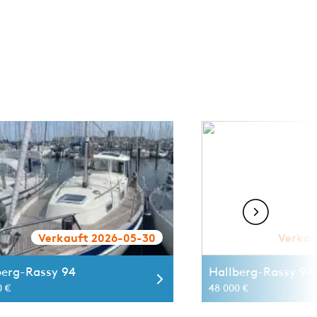
Verkauft 2026-05-30
Verkau
berg-Rassy 94
Hallberg-Rassy 94 
0 €
48 000 €