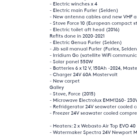
- Electric winches x 4
- Electric main Furler (Selden)
- New antenna cables and new VHF 
- Stove Force 10 (European compact st
- Electric toilet aft head (2016)
Refits done in 2020-2021
- Electric Genua Furler (Selden)
- Jib sail manual Furler (Furlex, Selden
- Irridium Go (satellite WiFi communic
- Solar panel 550W
- Batteries 6 x 12 V, 150Ah -2024, Mast
- Charger 24V 60A Mastervolt
- New carpet
Galley
- Stove, Force (2015)
- Microwave Electrolux EMM1260- 230
- Refridgerator 24V seawater cooled 
- Freezer 24V seawater cooled compres
- Heaters: 2 x Webasto Air Top EVO 40
- Watermaker Spectra 24V Newport MD