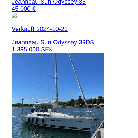
Jeanneau Sun Odyssey 35
45 000 €
Verkauft 2024-10-23
Jeanneau Sun Odyssey 39DS
1 395 000 SEK