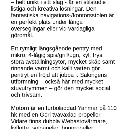
– helt unikt i sitt slag - är en stilstudie i
listiga och kreativa lösningar. Den
fantastiska navigations-/kontorsstolen är
en perfekt plats under långa
överseglingar eller vid vardagliga
göromål.
Ett rymligt längsgående pentry med
mikro, 4-lågig spis/grill/ugn, kyl, frys,
stora avställningsytor, mycket skåp samt
rinnande varmt och kallt vatten gör
pentryt en fröjd att jobba i. Salongens
utformning – också här med mycket
stuvutrymmen – gör den mycket social
och trivsam.
Motorn är en turboladdad Yanmar på 110
hk med en Gori tvåväxlad propeller.
Vidare finns dubbla Webastovärmare,
livflotte, solpaneler, bogpropeller,