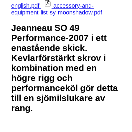
english.pdf
accessory-and-
equipment-list-sy-moonshadow.pdf
Jeanneau SO 49
Performance-2007 i ett
enastående skick.
Kevlarförstärkt skrov i
kombination med en
högre rigg och
performanceköl gör detta
till en sjömilslukare av
rang.