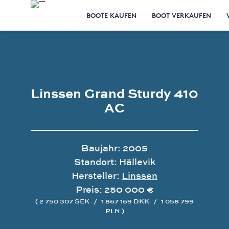
BOOTE KAUFEN
BOOT VERKAUFEN
Linssen Grand Sturdy 410
AC
Baujahr: 2005
Standort: Hällevik
Hersteller:
Linssen
Preis: 250 000 €
( 2 750 307 SEK
/
1 867 169 DKK
/
1 058 799
PLN )