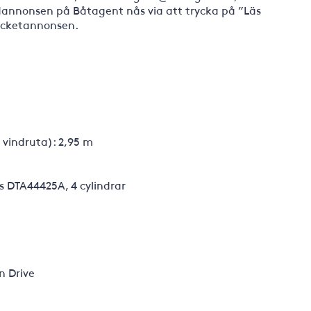
udannonsen på Båtagent nås via att trycka på ”Läs
locketannonsen.
 vindruta): 2,95 m
us DTA44425A, 4 cylindrar
n Drive