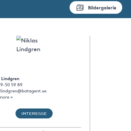
Bildergalerie
 Lindgren
09-50 59 89
s.lindgren@batagent.se
more >
INTERESSE