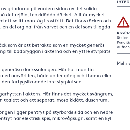
INTER
av grindarna på vardera sidan av det solida
å det rejäla, teakklädda däcket. Allt är mycket
ed ett solitt mantåg i rostfritt. Det finns räcken och
t, en del orginal från varvet och en del som tillagda
Kredit
Stellen
Konditi
däck som är att betrakta som en mycket generös
aufneh
g till badbryggan i akterna och en yttre styrplats
Mehr e
 generösa däckssalongen. Här har man fin
t med omvärlden, både under gång och i hamn eller
 den fartygsliknande inre styrplatsen.
ägarhytten i aktern. Här finns det mycket svängrum,
n toalett och ett separat, mosaikklätt, duschrum.
longen ligger pentryt på styrbords sida och en nedre
ntryt har elektrisk spis, mikrovågsugn, samt en kyl