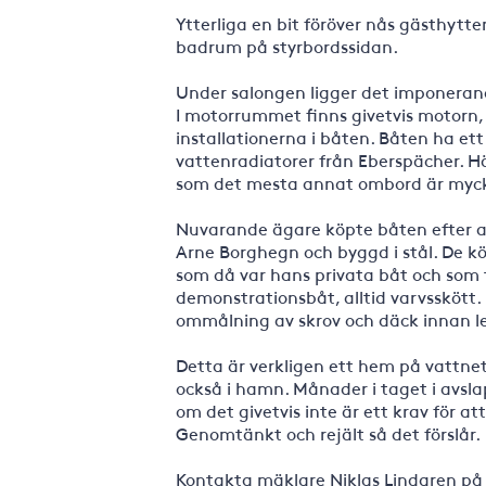
Ytterliga en bit föröver nås gästhytt
badrum på styrbordssidan.
Under salongen ligger det imponeran
I motorrummet finns givetvis motorn,
installationerna i båten. Båten ha et
vattenradiatorer från Eberspächer. 
som det mesta annat ombord är myc
Nuvarande ägare köpte båten efter att
Arne Borghegn och byggd i stål. De k
som då var hans privata båt och som 
demonstrationsbåt, alltid varvssköt
ommålning av skrov och däck innan le
Detta är verkligen ett hem på vattnet
också i hamn. Månader i taget i avsla
om det givetvis inte är ett krav för 
Genomtänkt och rejält så det förslår.
Kontakta mäklare Niklas Lindgren på