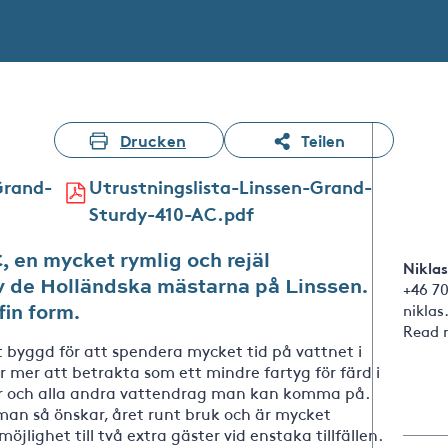
Drucken
Teilen
Grand-
Utrustningslista-Linssen-Grand-
Sturdy-410-AC.pdf
 en mycket rymlig och rejäl
Niklas
av de Holländska mästarna på Linssen.
+46 7
fin form.
nikla
Read 
 byggd för att spendera mycket tid på vattnet i
r mer att betrakta som ett mindre fartyg för färd i
der och alla andra vattendrag man kan komma på.
man så önskar, året runt bruk och är mycket
öjlighet till två extra gäster vid enstaka tillfällen.