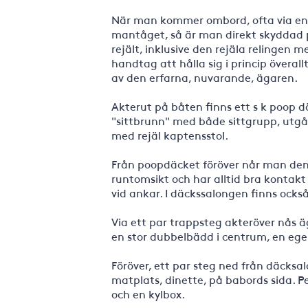
När man kommer ombord, ofta via en 
mantåget, så är man direkt skyddad p
rejält, inklusive den rejäla relingen m
handtag att hålla sig i princip överall
av den erfarna, nuvarande, ägaren.
Akterut på båten finns ett s k poop 
"sittbrunn" med både sittgrupp, utgån
med rejäl kaptensstol.
Från poopdäcket föröver når man den
runtomsikt och har alltid bra kontak
vid ankar. I däckssalongen finns också
Via ett par trappsteg akteröver nås 
en stor dubbelbädd i centrum, en ege
Föröver, ett par steg ned från däcksa
matplats, dinette, på babords sida. Pe
och en kylbox.