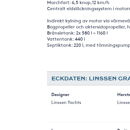
Marchfart: 6,5 knop,12 km/h
Centralt eldsläckningssystem i moto
Indirekt kylning av motor via värmevä
Bogpropeller och aktersidopropeller, 
Bränsletank: 2x 580 l = 1160 l
Vattentank: 440 l
Septiktank: 220 l, med tömningspum
ECKDATEN: LINSSEN GR
Designer
Herste
Linssen Yachts
Linsse