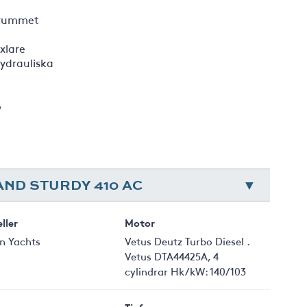
rrummet
xlare
hydrauliska
p
AND STURDY 410 AC
ller
Motor
n Yachts
Vetus Deutz Turbo Diesel .
Vetus DTA44425A, 4
cylindrar Hk/kW: 140/103