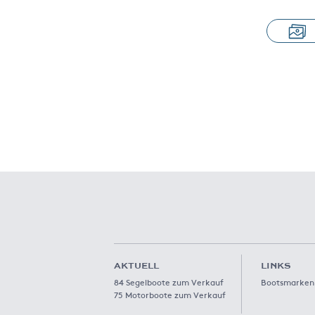
AKTUELL
LINKS
84 Segelboote zum Verkauf
Bootsmarken
75 Motorboote zum Verkauf