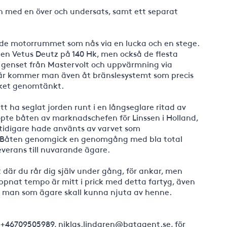
en med en över och undersats, samt ett separat
de motorrummet som nås via en lucka och en stege.
 en Vetus Deutz på 140 Hk, men också de flesta
t genset från Mastervolt och uppvärmning via
Här kommer man även åt bränslesystemt som precis
ket genomtänkt.
 ha seglat jorden runt i en långseglare ritad av
öpte båten av marknadschefen för Linssen i Holland,
tidigare hade använts av varvet som
t. Båten genomgick en genomgång med bla total
verans till nuvarande ägare.
 där du rår dig själv under gång, för ankar, men
ppnat tempo är mitt i prick med detta fartyg, även
att man som ägare skall kunna njuta av henne.
 +46709505989, niklas.lindgren@batagent.se, för