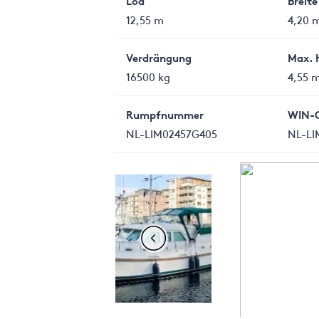
Loa
Breite
12,55 m
4,20 
Verdrängung
Max. 
16500 kg
4,55 
Rumpfnummer
WIN-
NL-LIM02457G405
NL-LI