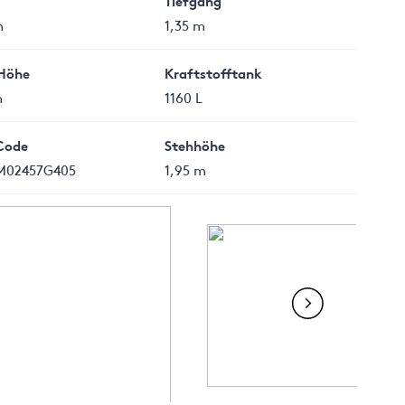
Tiefgang
m
1,35 m
Höhe
Kraftstofftank
m
1160 L
Code
Stehhöhe
M02457G405
1,95 m