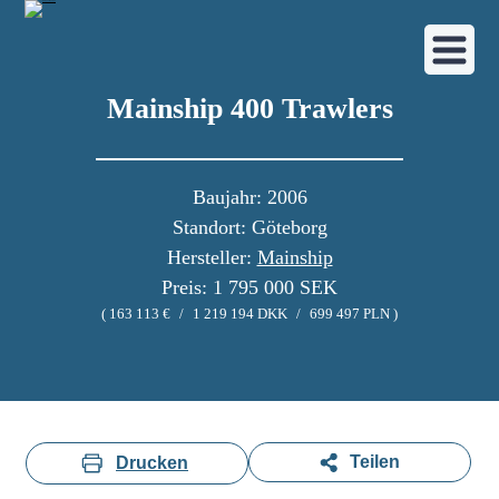
Mainship 400 Trawlers
Baujahr: 2006
Standort: Göteborg
Hersteller:
Mainship
Preis: 1 795 000 SEK
( 163 113 €
/
1 219 194 DKK
/
699 497 PLN )
Bildergalerie
Teilen
Drucken