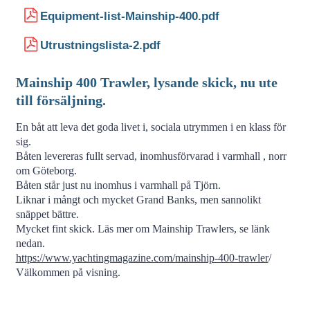
Equipment-list-Mainship-400.pdf
Utrustningslista-2.pdf
Mainship 400 Trawler, lysande skick, nu ute
till försäljning.
En båt att leva det goda livet i, sociala utrymmen i en klass för
sig.
Båten levereras fullt servad, inomhusförvarad i varmhall , norr
om Göteborg.
Båten står just nu inomhus i varmhall på Tjörn.
Liknar i mångt och mycket Grand Banks, men sannolikt
snäppet bättre.
Mycket fint skick. Läs mer om Mainship Trawlers, se länk
nedan.
https://www.yachtingmagazine.com/mainship-400-trawler
/
Välkommen på visning.