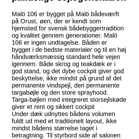
Malö 106 er bygget på Malö bådeværft
på Orust, øen, der er kendt som
hjemsted for svensk bådebyggertradition
og kvalitet gennem generationer. Malö
106 er ingen undtagelse. Båden er
bygget i de bedste materialer og til en høj
håndværksmæssig standard hele vejen
igennem. Både skrog og teakdæk er i
god stand, og det dybe cockpit giver god
beskyttelse, ikke mindst på grund af det
permanente vindspejl, den permanente
targabøjle og den store sprayhood.
Targa-bøjlen med integreret storsejlskøde
giver et rent og sikkert cockpit
Under dæk udnyttes bådens volumen
fuldt ud med et traditionelt layout, ikke
mindst bådens størrelse taget i
betragtning. Til styrbord side af salonen