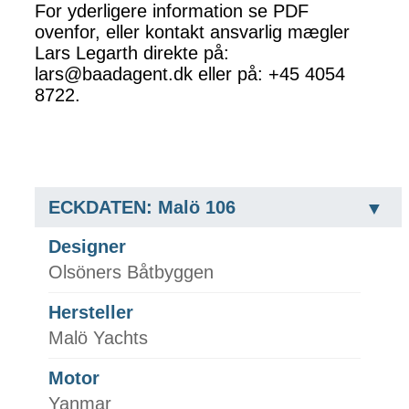
For yderligere information se PDF
ovenfor, eller kontakt ansvarlig mægler
Lars Legarth direkte på:
lars@baadagent.dk eller på: +45 4054
8722.
ECKDATEN: Malö 106
Designer
Olsöners Båtbyggen
Hersteller
Malö Yachts
Motor
Yanmar