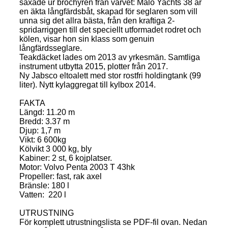
saxade ur brochyren från varvet: Malö Yachts 38 är
en äkta långfärdsbåt, skapad för seglaren som vill
unna sig det allra bästa, från den kraftiga 2-
spridarriggen till det speciellt utformadet rodret och
kölen, visar hon sin klass som genuin
långfärdsseglare.
Teakdäcket lades om 2013 av yrkesmän. Samtliga
instrument utbytta 2015, plotter från 2017.
Ny Jabsco eltoalett med stor rostfri holdingtank (99
liter). Nytt kylaggregat till kylbox 2014.
FAKTA
Längd: 11.20 m
Bredd: 3.37 m
Djup: 1,7 m
Vikt: 6 600kg
Kölvikt 3 000 kg, bly
Kabiner: 2 st, 6 kojplatser.
Motor: Volvo Penta 2003 T 43hk
Propeller: fast, rak axel
Bränsle: 180 l
Vatten: 220 l
UTRUSTNING
För komplett utrustningslista se PDF-fil ovan. Nedan