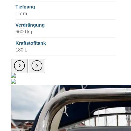
Tiefgang
1.7 m
Verdrängung
6600 kg
Kraftstofftank
180 L