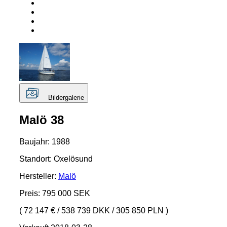
Bildergalerie
Malö 38
Baujahr: 1988
Standort: Oxelösund
Hersteller:
Malö
Preis: 795 000 SEK
( 72 147 €
/
538 739 DKK
/
305 850 PLN )