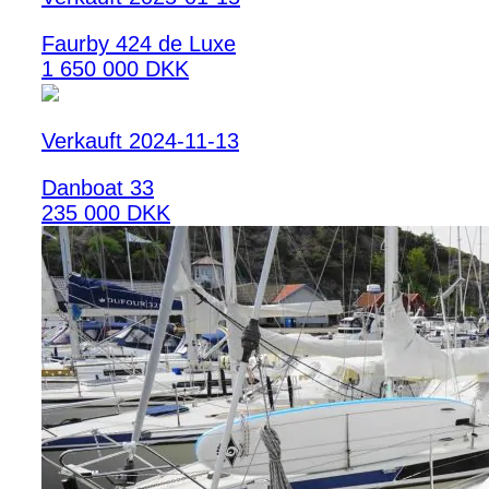
Faurby 424 de Luxe
1 650 000 DKK
Verkauft 2024-11-13
Danboat 33
235 000 DKK