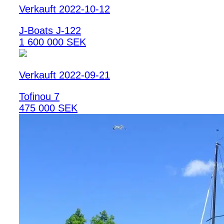
Verkauft 2022-10-12
J-Boats J-122
1 600 000 SEK
Verkauft 2022-09-21
Tofinou 7
475 000 SEK