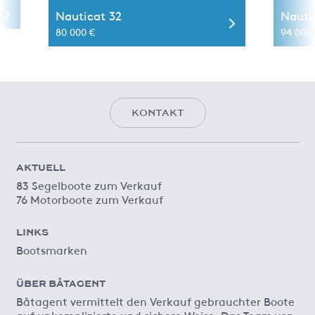
Nauticat 32
Nauti
80 000 €
94 000 
KONTAKT
AKTUELL
83 Segelboote zum Verkauf
76 Motorboote zum Verkauf
LINKS
Bootsmarken
ÜBER BÅTAGENT
Båtagent vermittelt den Verkauf gebrauchter Boote
auf unkomplizierte und sichere Weise. Das Team von