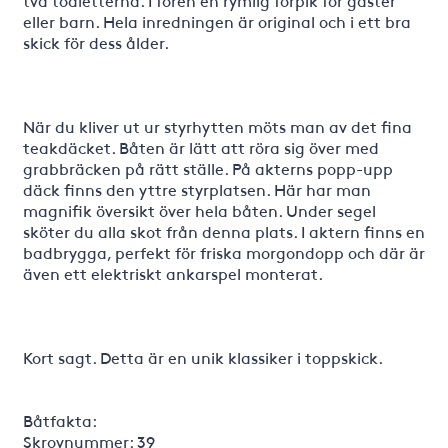
två toaletterna. I fören en rymlig förpik för gäster
eller barn. Hela inredningen är original och i ett bra
skick för dess ålder.
När du kliver ut ur styrhytten möts man av det fina
teakdäcket. Båten är lätt att röra sig över med
grabbräcken på rätt ställe. På akterns popp-upp
däck finns den yttre styrplatsen. Här har man
magnifik översikt över hela båten. Under segel
sköter du alla skot från denna plats. I aktern finns en
badbrygga, perfekt för friska morgondopp och där är
även ett elektriskt ankarspel monterat.
Kort sagt. Detta är en unik klassiker i toppskick.
Båtfakta:
Skrovnummer: 39