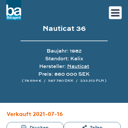
Nauticat 36
Baujahr: 1982
Standort: Kalix
Hersteller:
Nauticat
Preis: 860 000 SEK
( 78 694 €
/
587 780 DKK
/
333 213 PLN )
Bildergalerie
Verkauft 2021-07-16
Drucken
Teilen