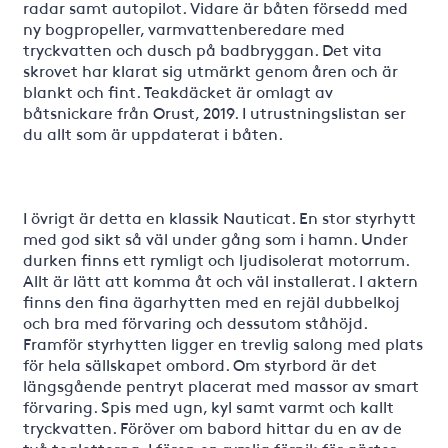
radar samt autopilot. Vidare är båten försedd med
ny bogpropeller, varmvattenberedare med
tryckvatten och dusch på badbryggan. Det vita
skrovet har klarat sig utmärkt genom åren och är
blankt och fint. Teakdäcket är omlagt av
båtsnickare från Orust, 2019. I utrustningslistan ser
du allt som är uppdaterat i båten.
I övrigt är detta en klassik Nauticat. En stor styrhytt
med god sikt så väl under gång som i hamn. Under
durken finns ett rymligt och ljudisolerat motorrum.
Allt är lätt att komma åt och väl installerat. I aktern
finns den fina ägarhytten med en rejäl dubbelkoj
och bra med förvaring och dessutom ståhöjd.
Framför styrhytten ligger en trevlig salong med plats
för hela sällskapet ombord. Om styrbord är det
längsgående pentryt placerat med massor av smart
förvaring. Spis med ugn, kyl samt varmt och kallt
tryckvatten. Föröver om babord hittar du en av de