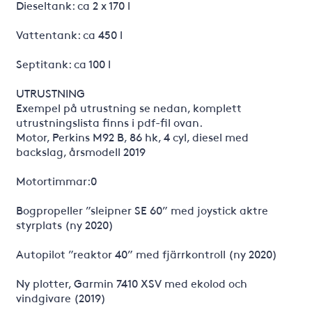
Dieseltank: ca 2 x 170 l
Vattentank: ca 450 l
Septitank: ca 100 l
UTRUSTNING
Exempel på utrustning se nedan, komplett
utrustningslista finns i pdf-fil ovan.
Motor, Perkins M92 B, 86 hk, 4 cyl, diesel med
backslag, årsmodell 2019
Motortimmar:0
Bogpropeller ”sleipner SE 60” med joystick aktre
styrplats (ny 2020)
Autopilot ”reaktor 40” med fjärrkontroll (ny 2020)
Ny plotter, Garmin 7410 XSV med ekolod och
vindgivare (2019)