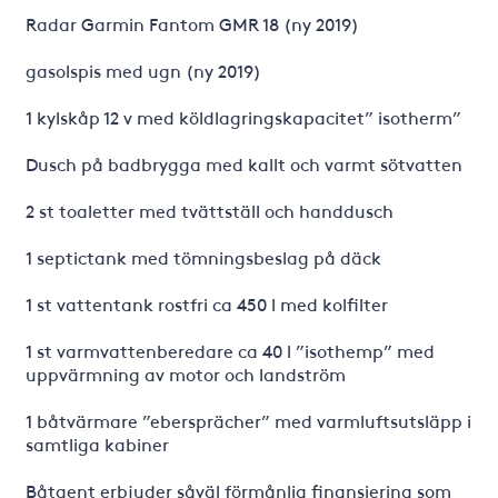
Radar Garmin Fantom GMR 18 (ny 2019)
gasolspis med ugn (ny 2019)
1 kylskåp 12 v med köldlagringskapacitet” isotherm”
Dusch på badbrygga med kallt och varmt sötvatten
2 st toaletter med tvättställ och handdusch
1 septictank med tömningsbeslag på däck
1 st vattentank rostfri ca 450 l med kolfilter
1 st varmvattenberedare ca 40 l ”isothemp” med
uppvärmning av motor och landström
1 båtvärmare ”ebersprächer” med varmluftsutsläpp i
samtliga kabiner
Båtgent erbjuder såväl förmånlig finansiering som