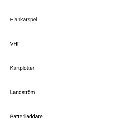
Elankarspel
VHF
Kartplotter
Landström
Batteriladdare