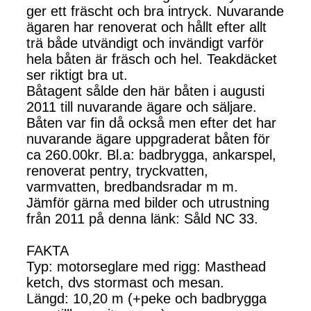
ger ett fräscht och bra intryck. Nuvarande
ägaren har renoverat och hållt efter allt
trä både utvändigt och invändigt varför
hela båten är fräsch och hel. Teakdäcket
ser riktigt bra ut.
Båtagent sålde den här båten i augusti
2011 till nuvarande ägare och säljare.
Båten var fin då också men efter det har
nuvarande ägare uppgraderat båten för
ca 260.00kr. Bl.a: badbrygga, ankarspel,
renoverat pentry, tryckvatten,
varmvatten, bredbandsradar m m.
Jämför gärna med bilder och utrustning
från 2011 på denna länk: Såld NC 33.
FAKTA
Typ: motorseglare med rigg: Masthead
ketch, dvs stormast och mesan.
Längd: 10,20 m (+peke och badbrygga