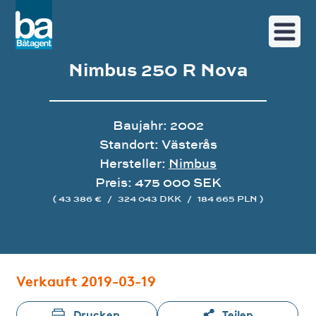
Nimbus 250 R Nova
Baujahr: 2002
Standort: Västerås
Hersteller:
Nimbus
Preis: 475 000 SEK
( 43 386 €
/
324 043 DKK
/
184 665 PLN )
Bildergalerie
Verkauft 2019-03-19
Drucken
Teilen