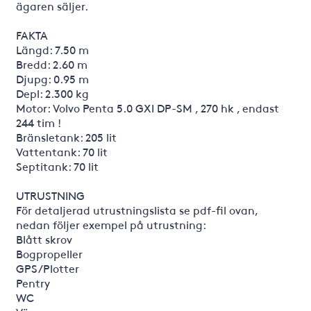
ägaren säljer.
FAKTA
Längd: 7.50 m
Bredd: 2.60 m
Djupg: 0.95 m
Depl: 2.300 kg
Motor: Volvo Penta 5.0 GXI DP-SM , 270 hk , endast
244 tim !
Bränsletank: 205 lit
Vattentank: 70 lit
Septitank: 70 lit
UTRUSTNING
För detaljerad utrustningslista se pdf-fil ovan,
nedan följer exempel på utrustning:
Blått skrov
Bogpropeller
GPS/Plotter
Pentry
WC