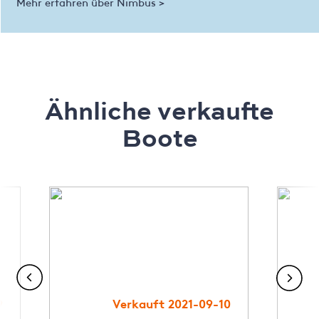
Mehr erfahren über Nimbus >
Ähnliche verkaufte
Boote
9
Verkauft 2021-09-10