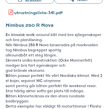
utrustningslista-341.pdf
Nimbus 250 R Nova
En klassisk walk-around båt med bra sjöegenskaper
och bra planlösning.
När Nimbus 250 R Nova lanserades på marknaden
tog Nimbus begreppet sportig
allroundbåt ett steg längre.
Skrovets unika konstruktion (Ocke Mannerfelt)
medger bra fart egenskaper och
god bränsle ekonomi.
Båten passar perfekt för vårt Nordiska klimat. Med 2
st kojer, separat WC utrymme
samt pentry gör båten perfekt för weekend resor.
Stor härlig akter soffa ger plats till många.
Båten kännetecknas av den stora rundade
badbryggan.
Detta exemplar har väldigt få motortimmar ! Första