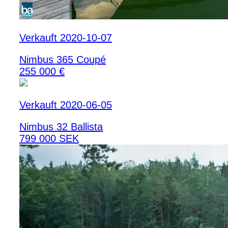
Verkauft 2020-10-07
Nimbus 365 Coupé
255 000 €
Verkauft 2020-06-05
Nimbus 32 Ballista
799 000 SEK