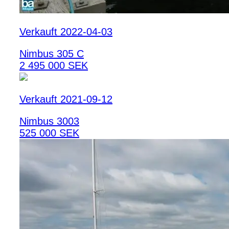
Verkauft 2022-04-03
Nimbus 305 C
2 495 000 SEK
Verkauft 2021-09-12
Nimbus 3003
525 000 SEK