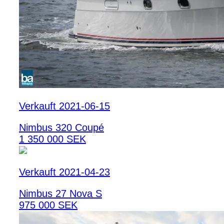
Verkauft 2021-06-15
Nimbus 320 Coupé
1 350 000 SEK
Verkauft 2021-04-23
Nimbus 27 Nova S
975 000 SEK