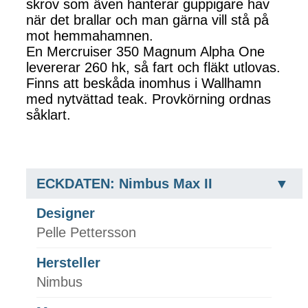
skrov som även hanterar guppigare hav
när det brallar och man gärna vill stå på
mot hemmahamnen.
En Mercruiser 350 Magnum Alpha One
levererar 260 hk, så fart och fläkt utlovas.
Finns att beskåda inomhus i Wallhamn
med nytvättad teak. Provkörning ordnas
såklart.
ECKDATEN: Nimbus Max II
Designer
Pelle Pettersson
Hersteller
Nimbus