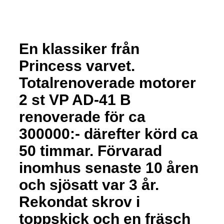
En klassiker från
Princess varvet.
Totalrenoverade motorer
2 st VP AD-41 B
renoverade för ca
300000:- därefter körd ca
50 timmar. Förvarad
inomhus senaste 10 åren
och sjösatt var 3 år.
Rekondat skrov i
toppskick och en fräsch