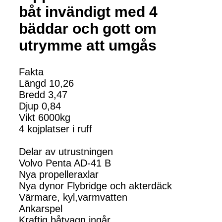
båt invändigt med 4
bäddar och gott om
utrymme att umgås
Fakta
Längd 10,26
Bredd 3,47
Djup 0,84
Vikt 6000kg
4 kojplatser i ruff
Delar av utrustningen
Volvo Penta AD-41 B
Nya propelleraxlar
Nya dynor Flybridge och akterdäck
Värmare, kyl,varmvatten
Ankarspel
Kraftig båtvagn ingår