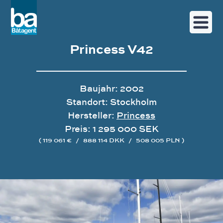
Princess V42
Baujahr: 2002
Standort: Stockholm
Hersteller:
Princess
Preis: 1 295 000 SEK
( 119 061 €
/
888 114 DKK
/
508 005 PLN )