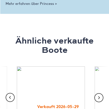
Mehr erfahren über Princess >
Ähnliche verkaufte
Boote
8
Verkauft 2026-05-29