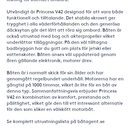
Utvändigt är Princess V42 designad för att vara både
funktionell och tilltalande. Det stabila skrovet ger
trygghet i alla väderförhållanden och den generösa
däcksytan gör det lätt att röra sig ombord. Båten är
också utrustad med bog och akterpropeller vilket
underlättar tilläggningar. På den väl tilltagna
badbryggan har du gott om plats för jetski eller
vattenskoter. Båten anses väl uppdaterad genom
åren gällande elektronik, motorer drev.
Båten är i normalt skick för sin ålder och har
genomgått regelbundet underhåll. Motorerna har en
gångtid på 1000 timmar, vilket är lite för en båt av
denna typ. Sammanfattningsvis erbjuder Princess
V42 en kombination av komfort, prestanda och
pålitlighet, vilket gör den till ett intressant alternativ
för den som söker en välskött motorbåt.
Se komplett utrustningslista på båtagent.se