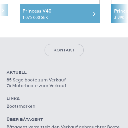
Princess V40
Princ
1 075 000 SEK
3 990 
KONTAKT
AKTUELL
85 Segelboote zum Verkauf
76 Motorboote zum Verkauf
LINKS
Bootsmarken
ÜBER BÅTAGENT
Båtagent vermittelt den Verkauf gebrauchter Boote