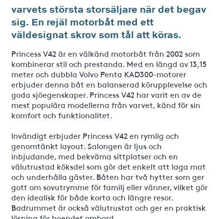
varvets största storsäljare när det begav
sig. En rejäl motorbåt med ett
väldesignat skrov som tål att köras.
Princess V42 är en välkänd motorbåt från 2002 som
kombinerar stil och prestanda. Med en längd av 13,15
meter och dubbla Volvo Penta KAD300-motorer
erbjuder denna båt en balanserad körupplevelse och
goda sjöegenskaper. Princess V42 har varit en av de
mest populära modellerna från varvet, känd för sin
komfort och funktionalitet.
Invändigt erbjuder Princess V42 en rymlig och
genomtänkt layout. Salongen är ljus och
inbjudande, med bekväma sittplatser och en
välutrustad köksdel som gör det enkelt att laga mat
och underhålla gäster. Båten har två hytter som ger
gott om sovutrymme för familj eller vänner, vilket gör
den idealisk för både korta och längre resor.
Badrummet är också välutrustat och ger en praktisk
lösning för boendet ombord.