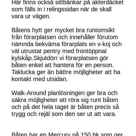
Här finns också sittbänkar på akterdäcket
som fälls in i relingssidan när de skall
vara ur vägen.
Båtens hytt ger mycket bra runtomsikt
från förarplatsen och innehåller förutom
nämnda bekväma förarplats en v-koj och
väl utrustat pentry med frontöppnat
kylskåp.Skjutdörr vi förarplatsen gör
båten enkel att hantera för en person.
Taklucka ger än bättre möjligheter att ha
kontakt med utsidan.
Walk-Around planlösningen ger bra och
säkra möjligheter att röra sig runt båten
och på det hela taget är båten precis så
trygg och rejäl som den ser ut att vara.
Båten har en Mercury på 150 hk som ger