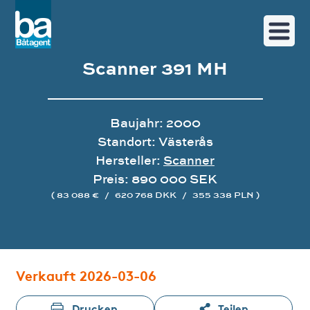
Scanner 391 MH
Baujahr: 2000
Standort: Västerås
Hersteller:
Scanner
Preis: 890 000 SEK
( 83 088 €
/
620 768 DKK
/
355 338 PLN )
Bildergalerie
Verkauft 2026-03-06
Drucken
Teilen