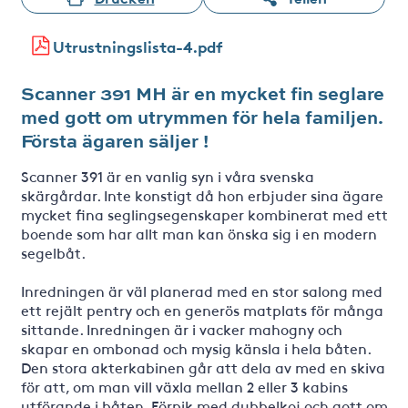
Utrustningslista-4.pdf
Scanner 391 MH är en mycket fin seglare
med gott om utrymmen för hela familjen.
Första ägaren säljer !
Scanner 391 är en vanlig syn i våra svenska
skärgårdar. Inte konstigt då hon erbjuder sina ägare
mycket fina seglingsegenskaper kombinerat med ett
boende som har allt man kan önska sig i en modern
segelbåt.
Inredningen är väl planerad med en stor salong med
ett rejält pentry och en generös matplats för många
sittande. Inredningen är i vacker mahogny och
skapar en ombonad och mysig känsla i hela båten.
Den stora akterkabinen går att dela av med en skiva
för att, om man vill växla mellan 2 eller 3 kabins
utförande i båten. Förpik med dubbelkoj och gott om