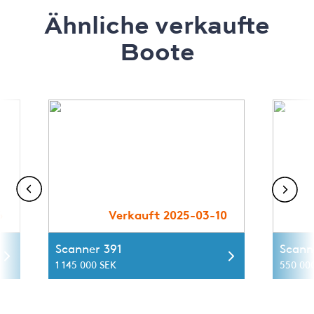
Ähnliche verkaufte
Boote
6
Verkauft 2025-03-10
Scanner 391
Scann
1 145 000 SEK
550 00