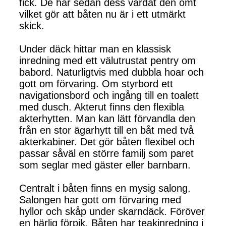
fick. De har sedan dess vårdat den ömt
vilket gör att båten nu är i ett utmärkt
skick.
Under däck hittar man en klassisk
inredning med ett välutrustat pentry om
babord. Naturligtvis med dubbla hoar och
gott om förvaring. Om styrbord ett
navigationsbord och ingång till en toalett
med dusch. Akterut finns den flexibla
akterhytten. Man kan lätt förvandla den
från en stor ägarhytt till en båt med två
akterkabiner. Det gör båten flexibel och
passar såväl en större familj som paret
som seglar med gäster eller barnbarn.
Centralt i båten finns en mysig salong.
Salongen har gott om förvaring med
hyllor och skåp under skarndäck. Föröver
en härlig förpik. Båten har teakinredning i