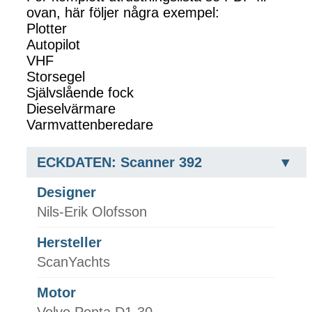
ovan, här följer några exempel:
Plotter
Autopilot
VHF
Storsegel
Självslående fock
Dieselvärmare
Varmvattenberedare
ECKDATEN: Scanner 392
Designer
Nils-Erik Olofsson
Hersteller
ScanYachts
Motor
Volvo Penta D1-30