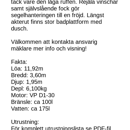
tack vare den låga ruffen. Rejäla vinschar
samt självslående fock gör
segelhanteringen till en fröjd. Längst
akterut finns stor badplattform med
dusch.
Välkommen att kontakta ansvarig
mäklare mer info och visning!
Fakta:
Löa: 11,92m
Bredd: 3,60m
Djup: 1,95m
Depl: 6,100kg
Motor: VP D1-30
Bränsle: ca 100l
Vatten: ca 175l
Utrustning:
För komplett utrustningslista se PDF-fil