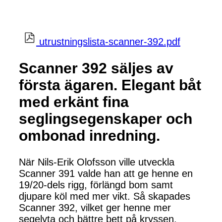
utrustningslista-scanner-392.pdf
Scanner 392 säljes av
första ägaren. Elegant båt
med erkänt fina
seglingsegenskaper och
ombonad inredning.
När Nils-Erik Olofsson ville utveckla
Scanner 391 valde han att ge henne en
19/20-dels rigg, förlängd bom samt
djupare köl med mer vikt. Så skapades
Scanner 392, vilket ger henne mer
segelyta och bättre bett på kryssen.