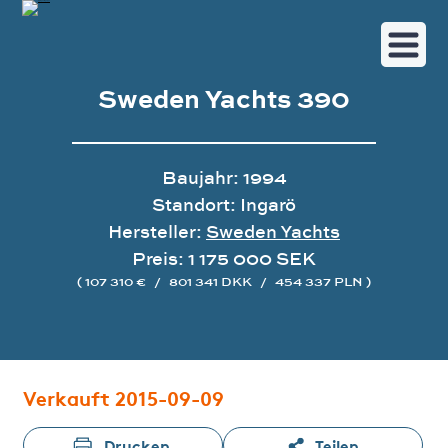
Sweden Yachts 390
Baujahr: 1994
Standort: Ingarö
Hersteller:
Sweden Yachts
Preis: 1 175 000 SEK
( 107 310 €
/
801 341 DKK
/
454 337 PLN )
Bildergalerie
Verkauft 2015-09-09
Drucken
Teilen