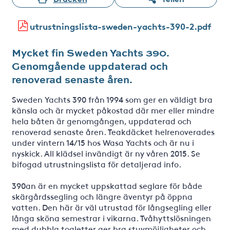
utrustningslista-sweden-yachts-390-2.pdf
Mycket fin Sweden Yachts 390.
Genomgående uppdaterad och
renoverad senaste åren.
Sweden Yachts 390 från 1994 som ger en väldigt bra
känsla och är mycket påkostad där mer eller mindre
hela båten är genomgången, uppdaterad och
renoverad senaste åren. Teakdäcket helrenoverades
under vintern 14/15 hos Wasa Yachts och är nu i
nyskick. All klädsel invändigt är ny våren 2015. Se
bifogad utrustningslista för detaljerad info.
390an är en mycket uppskattad seglare för både
skärgårdssegling och längre äventyr på öppna
vatten. Den här är väl utrustad för långsegling eller
långa sköna semestrar i vikarna. Tvåhyttslösningen
med dubbla toaletter ger bra stuvmöjligheter och