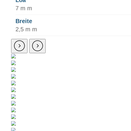
Loa
7 m m
Breite
2,5 m m