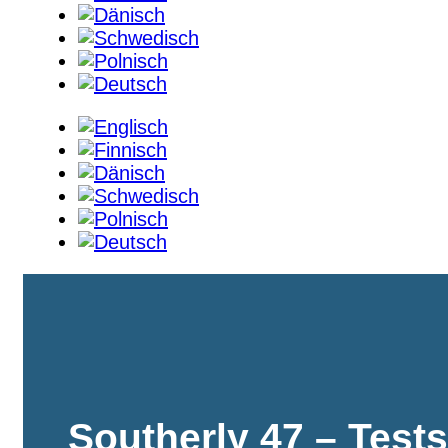
Southerly 47 – Test